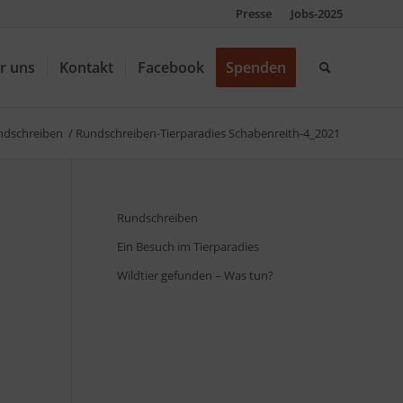
Presse
Jobs-2025
r uns
Kontakt
Facebook
Spenden
ndschreiben
/
Rundschreiben-Tierparadies Schabenreith-4_2021
Rundschreiben
Ein Besuch im Tierparadies
Wildtier gefunden – Was tun?