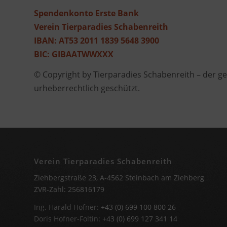
Spendenkonto Erste Bank
Verein Tierparadies Schabenreith
IBAN: AT53 2011 1839 5648 3900
BIC: GIBAATWWXXX
© Copyright by Tierparadies Schabenreith – der ge
urheberrechtlich geschützt.
Verein Tierparadies Schabenreith
Ziehbergstraße 23, A-4562 Steinbach am Ziehberg
ZVR-Zahl: 256816179
Ing. Harald Hofner:
+43 (0) 699 100 800 26
Doris Hofner-Foltin:
+43 (0) 699 127 341 14