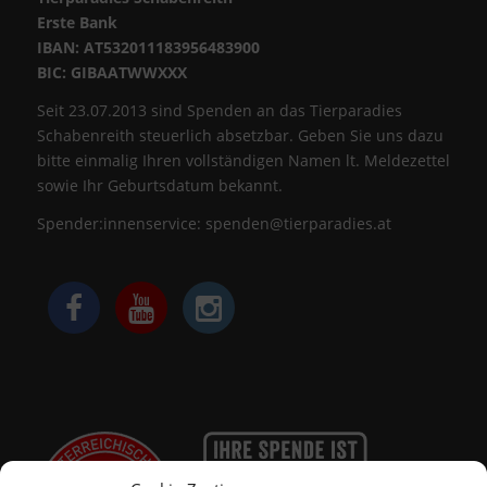
Erste Bank
IBAN: AT532011183956483900
BIC: GIBAATWWXXX
Seit 23.07.2013 sind Spenden an das Tierparadies
Schabenreith steuerlich absetzbar. Geben Sie uns dazu
bitte einmalig Ihren vollständigen Namen lt. Meldezettel
sowie Ihr Geburtsdatum bekannt.
Spender:innenservice:
spenden@tierparadies.at