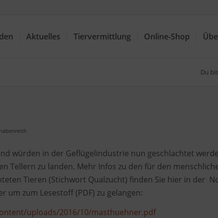
nden
Aktuelles
Tiervermittlung
Online-Shop
Übe
Du bis
habenreith
, und würden in der Geflügelindustrie nun geschlachtet werd
den Tellern zu landen. Mehr Infos zu den für den menschlich
htete
n Tieren (Stichwort Qualzucht) finden Sie hier in der No
 hier um zum Lesestoff (PDF) zu gelangen:
-content/uploads/2016/10/masthuehner.pdf