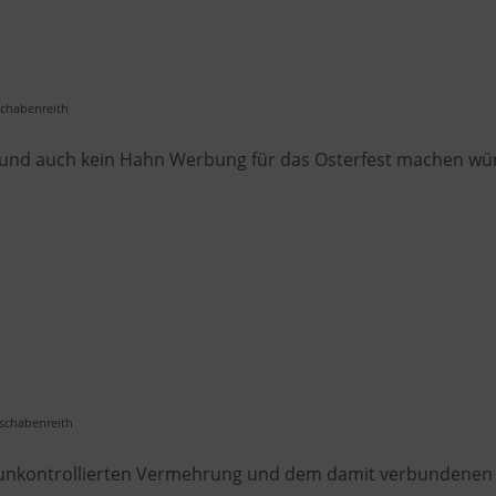
schabenreith
und auch kein Hahn Werbung für das Osterfest machen wü
schabenreith
r unkontrollierten Vermehrung und dem damit verbundenen