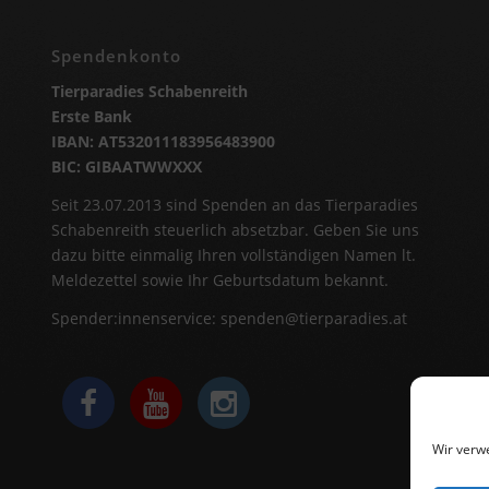
Spendenkonto
Tierparadies Schabenreith
Erste Bank
IBAN: AT532011183956483900
BIC: GIBAATWWXXX
Seit 23.07.2013 sind Spenden an das Tierparadies
Schabenreith steuerlich absetzbar. Geben Sie uns
dazu bitte einmalig Ihren vollständigen Namen lt.
Meldezettel sowie Ihr Geburtsdatum bekannt.
Spender:innenservice:
spenden@tierparadies.at
Wir verw