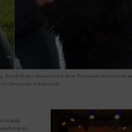
ng. Harald Hofner ehrenamtlich in ihrem Tierparadies Schabenreith u
e (© Tierparadies Schabenreith)
ne Urlaub,
edoch mit im