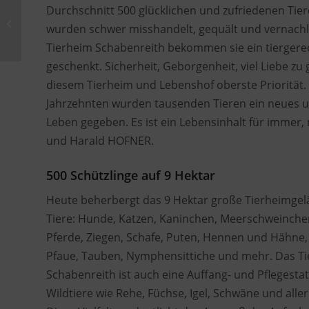
Tierrettungseinsatz:
Durchschnitt 500 glücklichen und zufriedenen Tier
Fischer fühlten sich von
wurden schwer misshandelt, gequält und vernachlä
Schwänen gestört
Tierheim Schabenreith bekommen sie ein tiergere
geschenkt. Sicherheit, Geborgenheit, viel Liebe zu 
diesem Tierheim und Lebenshof oberste Priorität. 
Jahrzehnten wurden tausenden Tieren ein neues 
Leben gegeben. Es ist ein Lebensinhalt für immer,
und Harald HOFNER.
500 Schützlinge auf 9 Hektar
Heute beherbergt das 9 Hektar große Tierheimgel
Tiere: Hunde, Katzen, Kaninchen, Meerschweinche
Pferde, Ziegen, Schafe, Puten, Hennen und Hähne,
Pfaue, Tauben, Nymphensittiche und mehr. Das Ti
Schabenreith ist auch eine Auffang- und Pflegestat
Wildtiere wie Rehe, Füchse, Igel, Schwäne und aller