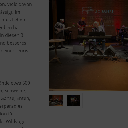
en. Viele davon
ssigt. Im
chtes Leben
geben hat in
In diesen 3
und besseres
 meinen Doris
ände etwa 500
n, Schweine,
 Gänse, Enten,
erparadies
ion für
lei Wildvögel.