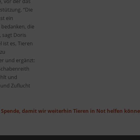
, vor der das
stützung. “Die
st ein
n bedanken, die
, sagt Doris
 ist es, Tieren
 zu
er und ergänzt:
 Schabenreith
ählt und
 und Zuflucht
r Spende, damit wir weiterhin Tieren in Not helfen könne