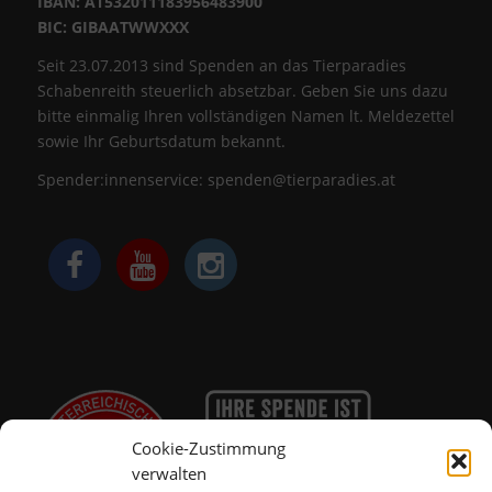
IBAN: AT532011183956483900
BIC: GIBAATWWXXX
Seit 23.07.2013 sind Spenden an das Tierparadies
Schabenreith steuerlich absetzbar. Geben Sie uns dazu
bitte einmalig Ihren vollständigen Namen lt. Meldezettel
sowie Ihr Geburtsdatum bekannt.
Spender:innenservice:
spenden@tierparadies.at
Cookie-Zustimmung
verwalten