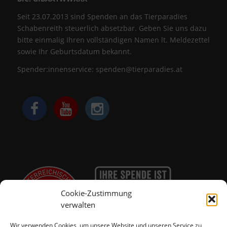
Seit 23.07.2013 sind Spenden an das Tierparadies
Schabenreith steuerlich absetzbar. Geben Sie uns dazu
bitte einmalig Ihren vollständigen Namen lt. Meldezettel
sowie Ihr Geburtsdatum bekannt.
Spender:innenservice:
spenden@tierparadies.at
Cookie-Zustimmung
verwalten
Wir verwenden Cookies, um unsere Website und unseren Service zu