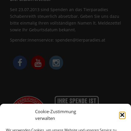
Seit 23.07.2013 sind Spenden an das Tierparadies
Schabenreith steuerlich absetzbar. Geben Sie uns dazu
bitte einmalig Ihren vollständigen Namen lt. Meldezettel
sowie Ihr Geburtsdatum bekannt.
Spender:innenservice:
spenden@tierparadies.at
Cookie-Zustimmung
verwalten
Wir verwenden Cookies, um unsere Website und unseren Service zu