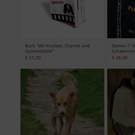
Buch “Mit Krücken, Charme und
Damen-T-Sh
Gummistiefel”
Schabenrei
€
21,00
€
28,00