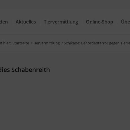
nden
Aktuelles
Tiervermittlung
Online-Shop
Übe
t hier:
Startseite
/
Tiervermittlung
/
Schikane: Behördenterror gegen Tierr
dies Schabenreith