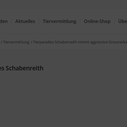
nden
Aktuelles
Tiervermittlung
Online-Shop
Übe
/
Tiervermittlung
/
Tierparadies Schabenreith nimmt aggressive Streunerka
es Schabenreith